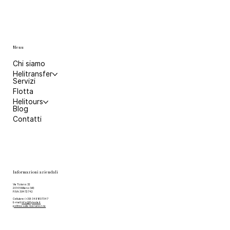
Menu
Chi siamo
Helitransfer
Servizi
Flotta
Helitours
Blog
Contatti
Informazioni aziendali
Via Tiziano 32
20145 Milano (MI)
P.IVA: 39472742
Cellulare: (+39) 349 1607347
E-mail:
info@flytesla.it
politica sulla riservatezza