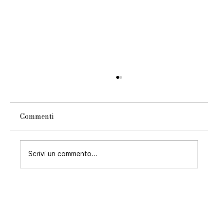
Commenti
Scrivi un commento...
Festival del Cinema di Venezia 2026:
accesso con elicottero privato e
biglietto VIP