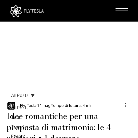
All Posts
Fly-Tesla
14 mag
Tempo di lettura: 4 min
All Posts
Idee romantiche per una
Tour
proposta di matrimonio: le 4
Transfer
Evento