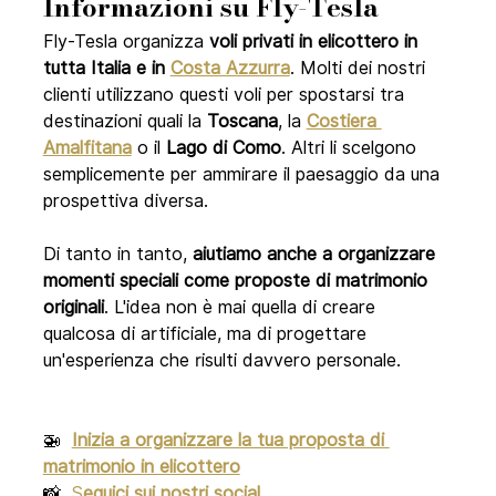
Informazioni su Fly-Tesla
Fly-Tesla organizza 
voli privati in elicottero in 
tutta Italia e in 
Costa Azzurra
. Molti dei nostri 
clienti utilizzano questi voli per spostarsi tra 
destinazioni quali la 
Toscana
, la 
Costiera 
Amalfitana
 o il 
Lago di Como
. Altri li scelgono 
semplicemente per ammirare il paesaggio da una 
prospettiva diversa.
Di tanto in tanto, 
aiutiamo anche a organizzare 
momenti speciali come proposte di matrimonio 
originali
. L'idea non è mai quella di creare 
qualcosa di artificiale, ma di progettare 
un'esperienza che risulti davvero personale.
🚁  
Inizia a organizzare la tua proposta di 
matrimonio in elicottero
📸  
S
eguici sui nostri social